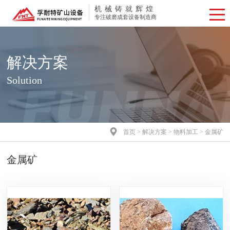
机械铸就辉煌
专注破磨成套设备制造商
解决方案
Solution

首页
>
解决方案
>
物料加工
> 金属矿
金属矿