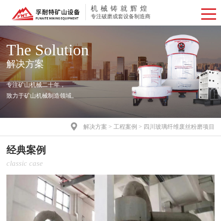
机械铸就辉煌
专注破磨成套设备制造商
The Solution
解决方案
专注矿山机械二十年，
致力于矿山机械制造领域。

解决方案
>
工程案例
>
四川玻璃纤维废丝粉磨项目
经典案例
classic case