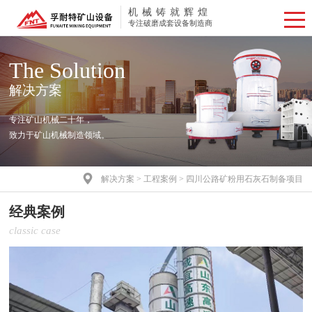
机械铸就辉煌
专注破磨成套设备制造商
The Solution
解决方案
专注矿山机械二十年，
致力于矿山机械制造领域。

解决方案
>
工程案例
>
四川公路矿粉用石灰石制备项目
经典案例
classic case