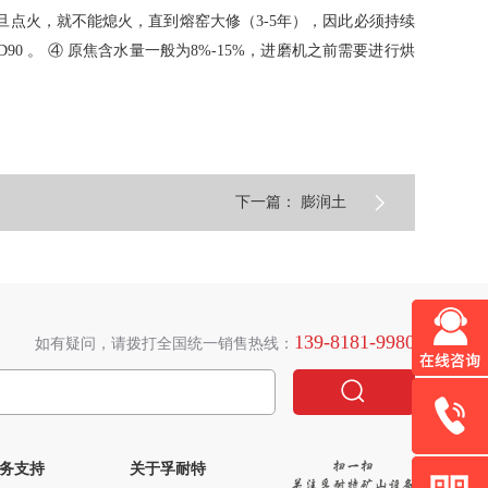
旦点火，就不能熄火，直到熔窑大修（3-5年），因此必须持续
 。 ④ 原焦含水量一般为8%-15%，进磨机之前需要进行烘

下一篇： 膨润土
139-8181-9980
如有疑问，请拨打全国统一销售热线：

028-8575
务支持
关于孚耐特
客服