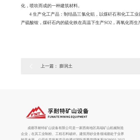
化，喷吹而成的一种建筑材料。
4 生产化工产品：制结晶三氯化铝，以煤矸石和化工工
产硫酸铵，煤矸石内的硫化铁在高温下生产SO2，再氧化而生

上一篇： 膨润土
成都孚耐特矿山设备有限公司是一家西南地区高端矿山机械制造
企业，在其工业制粉、工程石料破碎。建筑用砂业务领域都处于业界
较高水平。公司生产所有产品均通过国际质量管理体系ISO9001:2015