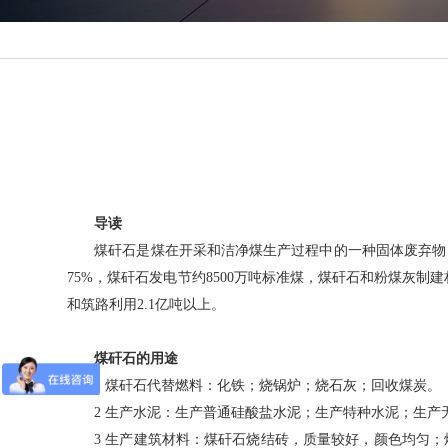
导读
煤矸石是煤在开采和洁净煤生产过程中的一种固体废弃物
75%，煤矸石发电节约8500万吨标准煤，煤矸石和粉煤灰制建
和筑路利用2.1亿吨以上。
煤矸石的用途
1 煤矸石代替燃料：化铁；烧锅炉；烧石灰；回收煤炭。
2 生产水泥：生产普通硅酸盐水泥；生产特种水泥；生产
3 生产建筑材料：煤矸石烧结砖，质量较好，颜色均匀