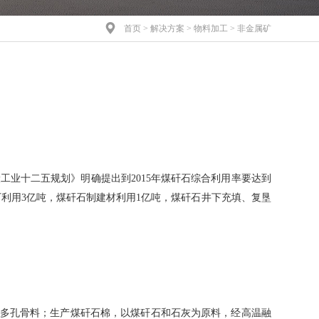

首页
>
解决方案
>
物料加工
> 非金属矿
业十二五规划》明确提出到2015年煤矸石综合利用率要达到
，电厂利用3亿吨，煤矸石制建材利用1亿吨，煤矸石井下充填、复垦
类多孔骨料；生产煤矸石棉，以煤矸石和石灰为原料，经高温融