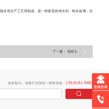
和脱水等生产工艺而制成，是一种新型的净水剂；制水玻璃；生

下一篇： 高岭土
139-8181-9980
如有疑问，请拨打全国统一销售热线：

028-8575