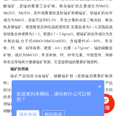
酸锰矿，是锰的重要工业矿物。氧化锰矿的主要成分为MnO2、
Mn2O3、Mn3O4，其中很重要的是软锰矿和硬锰矿。软锰矿的化学
成分为MnO2，含锰可达到63.2%，常含少量的水及二氧化硅、氧化
铁及硬锰矿。硬度随形态和结晶程度而异,呈显晶者为5～6,呈隐晶或
块状集合体者降为1～2。密度4.7～5.0g/cm3。硬锰矿的化学成分为含
水氧化锰,分子式nMnO•1MnO2•mH2O。含锰量约45～60%。常含
铁、钙、铜、硅等杂质。硬度：4-6；比重：4.71g/cm³ 。锰的碳酸盐
矿物，成分为MnCO3，常含有铁、钙、锌等元素。中国贵州、湖南
和东北等地有大量菱锰矿资源。它是提取锰的重要矿物原料。
锰矿的用途
锰矿产品包括冶金锰矿、碳酸锰矿粉（是炼锰的重要矿物原
料）、化工用二氧化锰矿粉和电池用二氧化锰矿粉等。使用锰矿产品
×
的冶金部门、轻工部门和化工部门根据不同的用途对锰矿产品有不同
欢迎来到本网站，请问有什么可以帮
的质量要求。化工及轻工部门对锰矿石的质量要求 化学工业上主要
您？
用锰矿石制取二氧化锰、硫酸锰、高锰酸钾，其次用于制取碳酸锰、
硝酸锰和氯化锰等。
现在咨询
稍后再说