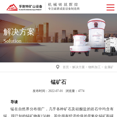
机械铸就辉煌
专注破磨成套设备制造商
解决方案
Solution

首页
>
解决方案
>
物料加工
> 金属矿
锰矿石
发布时间：2022-07-01
浏览量：4774
导读
锰在自然界分布很广，几乎各种矿石及硅酸盐的岩石中均含有
锰。现已知的锰矿物有150种，其中很有经济价值的是氧化锰矿和碳