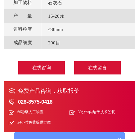
加工物料
石灰石
产 量
15-20t/h
进料粒度
≤30mm
成品细度
200目
在线咨询
在线留言

免费产品咨询，获取报价

028-8575-0418
60秒级人工响应
30分钟内给予技术答复
24小时免费提供方案